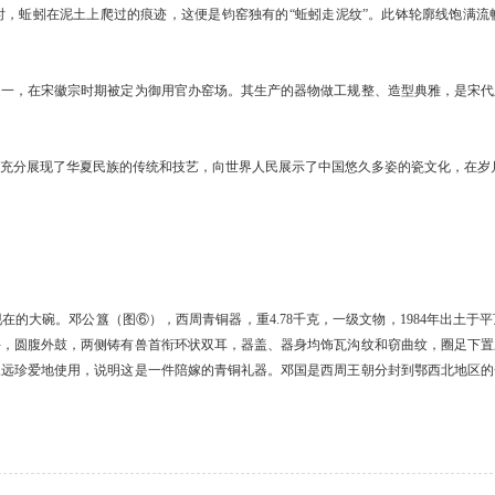
时，蚯蚓在泥土上爬过的痕迹，这便是钧窑独有的“蚯蚓走泥纹”。此钵轮廓线饱满流
，在宋徽宗时期被定为御用官办窑场。其生产的器物做工规整、造型典雅，是宋代
分展现了华夏民族的传统和技艺，向世界人民展示了中国悠久多姿的瓷文化，在岁
大碗。邓公簋（图⑥），西周青铜器，重4.78千克，一级文物，1984年出土于
手，圆腹外鼓，两侧铸有兽首衔环状双耳，器盖、器身均饰瓦沟纹和窃曲纹，圈足下置
永远珍爱地使用，说明这是一件陪嫁的青铜礼器。邓国是西周王朝分封到鄂西北地区的