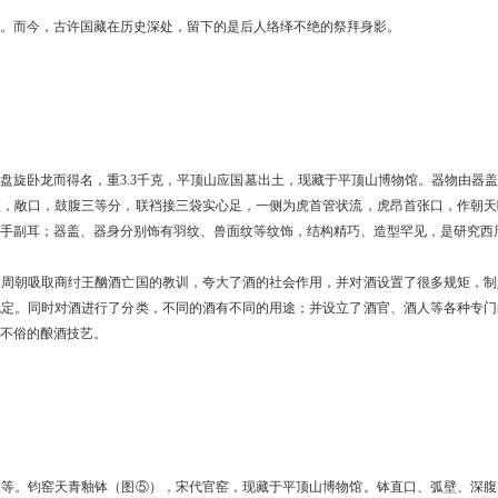
而今，古许国藏在历史深处，留下的是后人络绎不绝的祭拜身影。
旋卧龙而得名，重3.3千克，平顶山应国墓出土，现藏于平顶山博物馆。器物由器盖
颈，敞口，鼓腹三等分，联裆接三袋实心足，一侧为虎首管状流，虎昂首张口，作朝天
手副耳；器盖、器身分别饰有羽纹、兽面纹等纹饰，结构精巧、造型罕见，是研究西
朝吸取商纣王酗酒亡国的教训，夸大了酒的社会作用，并对酒设置了很多规矩，制
规定。同时对酒进行了分类，不同的酒有不同的用途；并设立了酒官、酒人等各种专门
不俗的酿酒技艺。
。钧窑天青釉钵（图⑤），宋代官窑，现藏于平顶山博物馆。钵直口、弧壁、深腹