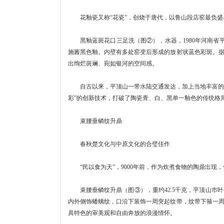
花釉瓷又称“花瓷”，创烧于唐代，以鲁山段店窑最负盛名
黑釉蓝斑花口三足洗（图②），水器，1980年河南省
施酱黑色釉。内壁有多处窑变后形成的放射状蓝色彩斑。
出绚烂斑斓、宛如银河的空间感。
自古以来，平顶山一带水陆交通发达，加上当地丰富的煤炭
彩”的创新技术，打破了陶瓷青、白、黑单一釉色的传统格
束腰垂鳞纹升鼎
春秋楚文化与中原文化的合璧佳作
“民以食为天”，9000年前，作为炊煮食物的陶鼎出现
束腰垂鳞纹升鼎（图③），重约42.5千克，平顶山市
内外侧饰蟠螭纹，口沿下装饰一周突起纹带，纹带下箍一
具特色的审美观和自由奔放的浪漫情怀。