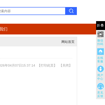
折叠
我们
微信
网站首页
扫码
在线
客服
26年04月07日15:37:14
【
打印此页
】
【
关闭
】
用户
中心
意见
反馈