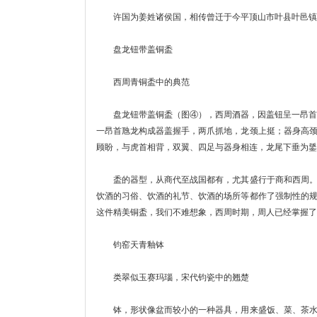
许国为姜姓诸侯国，相传曾迁于今平顶山市叶县叶邑镇。
盘龙钮带盖铜盉
西周青铜盉中的典范
盘龙钮带盖铜盉（图④），西周酒器，因盖钮呈一昂首盘
一昂首虺龙构成器盖握手，两爪抓地，龙颈上挺；器身高
顾盼，与虎首相背，双翼、四足与器身相连，龙尾下垂为鋬
盉的器型，从商代至战国都有，尤其盛行于商和西周。周
饮酒的习俗、饮酒的礼节、饮酒的场所等都作了强制性的
这件精美铜盉，我们不难想象，西周时期，周人已经掌握了
钧窑天青釉钵
类翠似玉赛玛瑙，宋代钧瓷中的翘楚
钵，形状像盆而较小的一种器具，用来盛饭、菜、茶水等