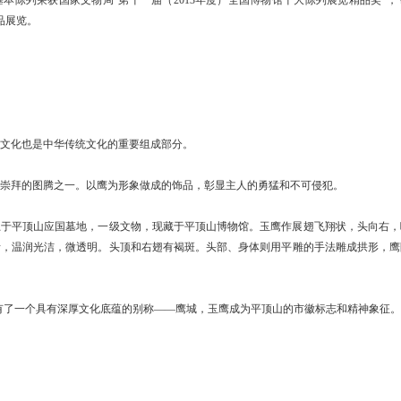
品展览。
文化也是中华传统文化的重要组成部分。
拜的图腾之一。以鹰为形象做成的饰品，彰显主人的勇猛和不可侵犯。
土于平顶山应国墓地，一级文物，现藏于平顶山博物馆。玉鹰作展翅飞翔状，头向右
青，温润光洁，微透明。头顶和右翅有褐斑。头部、身体则用平雕的手法雕成拱形，鹰
顶山市有了一个具有深厚文化底蕴的别称——鹰城，玉鹰成为平顶山的市徽标志和精神象征。