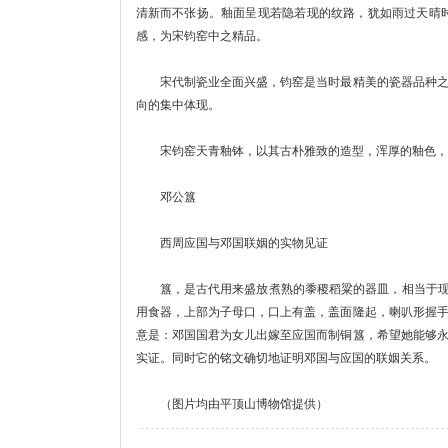
清新而不张扬。釉面呈现若隐若现的纹路，犹如雨过天晴
感，为宋钧窑中之精品。
宋代制瓷业全面兴盛，钧窑是当时最精美的瓷器品种之一
向的集中体现。
宋钧窑天青釉钵，以其古朴雅致的造型，浑厚的釉色，充
邓公簋
西周应国与邓国联姻的实物见证
簋，是古代用来盛放煮熟的黍稷稻粱的器皿，相当于现在的
用食器，上部为子母口，口上有盖，盖面隆起，喇叭形握
意是：邓国国君为女儿出嫁至应国而制铜簋，希望她能够
实证。同时它的铭文确切地证明邓国与应国的联姻关系。
（图片均由平顶山博物馆提供）