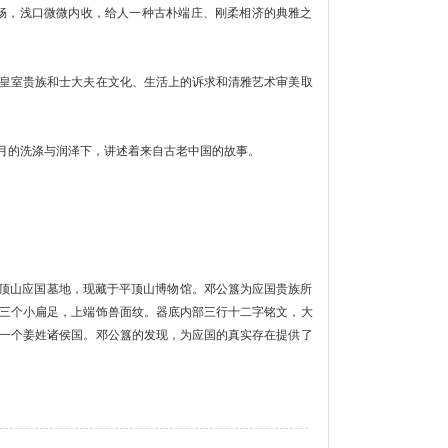
畅，浅口微微内收，给人一种古朴端庄、刚柔相济的典雅之
皇室贵族和士大夫在文化、生活上的诉求和清雅艺术审美取
月的洗涤与润泽下，讲述着来自古老中国的故事。
平顶山应国墓地，现藏于平顶山博物馆。邓公簋为应国贵族所
三个小扁足，上端饰兽面纹。器底内部三行十二字铭文，大
一个姜姓诸侯国。邓公簋的发现，为应国的真实存在提供了