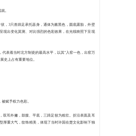
成就。
状，3只兽蹄足承托器身，通体为酱黑色，圆底露胎，外壁
呈现出变化莫测、对比强烈的色彩效果，在光线映照下呈现
，代表着当时北方制瓷的最高水平，以其“入窑一色，出窑万
发展史上占有重要地位。
，被赋予权力色彩。
，双耳外撇，鼓腹、平底，三蹄足较为粗壮。折沿表面及耳
型厚重大气，纹饰精美，体现了当时许国在楚文化影响下独