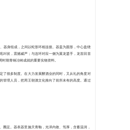
、器身组成，之间以蛇形环相连接。器盖为圆形，中心盘绕
吼叫状，震撼威严；与连环对应一侧为翼龙鋬手，龙首回首
周时期青铜冶铸成就的重要实物资料。
定了很多制度。在大力发展酵酒业的同时，又从礼的角度对
的管理人员，把周王朝酒文化推向了前所未有的高度。通过
、圈足。器表器里施天青釉，光泽内敛、笃厚，含蓄温润，