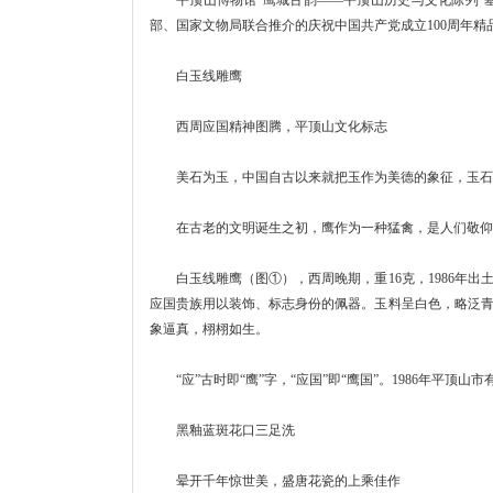
部、国家文物局联合推介的庆祝中国共产党成立100周年精
白玉线雕鹰
西周应国精神图腾，平顶山文化标志
美石为玉，中国自古以来就把玉作为美德的象征，玉石
在古老的文明诞生之初，鹰作为一种猛禽，是人们敬仰崇
白玉线雕鹰（图①），西周晚期，重16克，1986年出
应国贵族用以装饰、标志身份的佩器。玉料呈白色，略泛
象逼真，栩栩如生。
“应”古时即“鹰”字，“应国”即“鹰国”。1986年平
黑釉蓝斑花口三足洗
晕开千年惊世美，盛唐花瓷的上乘佳作