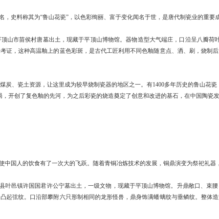
，史料称其为“鲁山花瓷”，以色彩绚丽、富于变化闻名于世，是唐代制瓷业的重要
平顶山市苗侯村唐墓出土，现藏于平顶山博物馆。器物造型大气端庄，口沿呈八瓣荷叶
据考证，这种高温釉上的蓝色彩斑，是古代工匠利用不同色釉随意点、洒、刷，烧制后
、瓷土资源，让这里成为较早烧制瓷器的地区之一。有1400多年历史的鲁山花瓷
局，开创了复色釉的先河，为之后彩瓷的烧造奠定了创意和改进的基石，在中国陶瓷
，使中国人的饮食有了一次大的飞跃。随着青铜冶炼技术的发展，铜鼎演变为祭祀礼器
叶县叶邑镇许国国君许公宁墓出土，一级文物，现藏于平顶山博物馆。升鼎敞口、束腰
周凸起弦纹。口沿部攀附六只形制相同的龙形怪兽，鼎身饰满蟠螭纹与垂鳞纹。整体造