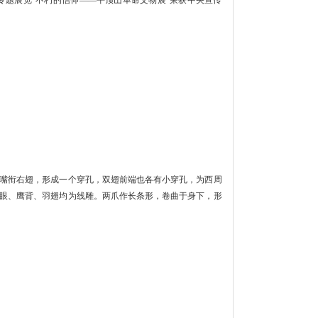
，嘴衔右翅，形成一个穿孔，双翅前端也各有小穿孔，为西周
眼、鹰背、羽翅均为线雕。两爪作长条形，卷曲于身下，形