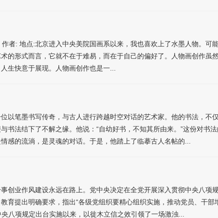
网 作者: 地点:北京进入中央美院国画系以来，我也喜欢上了水墨人物。
艺术的形式而言，它就不在于难易，而在于自己的偏好了。人物画创作虽
生快意于展现。人物画创作也是一...
以笔墨书写传奇，与古人进行跨越时空对话的艺术家。他的书法，不仅
与书法结下了不解之缘。他说：“自幼好书，不知其所由来。”这份对书法
情感的流淌，是灵魂的对话。于是，他踏上了临摹古人名帖的...
远在路上。党中央决定在全党开展深入贯彻中央八项规定精神
教育提出明确要求，指出“各级党组织要精心组织实施，推动党员、干部
中央八项规定出台实施以来，以徙木立信之效引领了一场激浊...