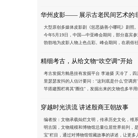
华州皮影—— 展示古老民间艺术的
大型原创多媒体皮影剧《惩恶扬善小哪吒》剧照。
今年5月19日，中国—中亚峰会期间，部分嘉宾
勃勃地为皮影人物上色点彩。峰会期间，在易俗社展出
精细考古，从给文物“吹空调”开始
考古发掘方舱悬挂有发掘平台 李迪摄 天冷了，四
里瑟瑟发抖的人估计要问：“这到底是什么‘空调房
竿搭建围栏将其“圈住”，发掘出来的文物也多半用纸
穿越时光洪流 讲述殷商王朝故事
编者按：文物承载灿烂文明，传承历史文化，维系
明古国，文物规模和博物馆总量位居世界前列，是名
宝”栏目，通过对博物馆馆藏故事的讲述，让更多人