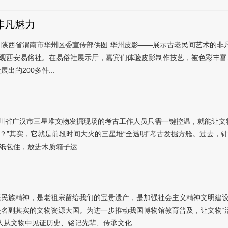
非凡魅力
陕西省渭南市华州区委宣传部供图 华州皮影——展示古老民间艺术的非
参观西安易俗社。在易俗社展示厅，嘉宾们体验皮影制作技艺，被色彩丰
的200多件...
川省广汉市三星堆文物发掘现场的考古工作人员只需一键控温，就能让文物
’？”其实，它就是前段时间大火的三星堆“全透明”考古发掘方舱。过去
包住，放进木质箱子运...
民族精神，是老祖宗留给我们的宝贵遗产，是加强社会主义精神文明建设的
副其实的文物资源大国。为进一步推动我国博物馆教育普及，让文物“活起
从文物中见证历史、铭记先辈、传承文化...