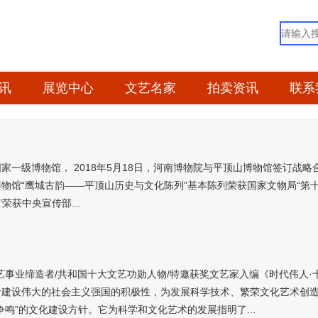
讯
展览中心
文艺名家
拍卖资讯
联系
，国家一级博物馆， 2018年5月18日，河南博物院与平顶山博物馆签订
馆“鹰城古韵——平顶山历史与文化陈列”基本陈列荣获国家文物局“第十
荣获中央宣传部...
艺事业缔造者/共和国十大文艺功勋人物/特邀获奖文艺家入编《时代伟人
者建设伟大的社会主义强国的积极性，为发展科学技术、繁荣文化艺术创
鸣”的文化建设方针。它为科学和文化艺术的发展指明了...