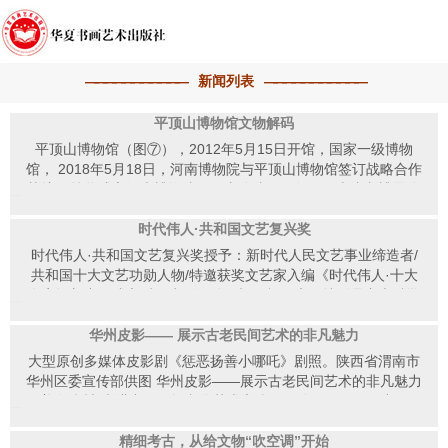
新闻列表
平顶山博物馆文物解码
平顶山博物馆（图⑦），2012年5月15日开馆，国家一级博物
馆， 2018年5月18日，河南博物院与平顶山博物馆签订战略合作
协议，挂牌成立河南博物院平顶山分院，开创了河南省文博界分
【2026-04-07】
馆制建设的先河。 平顶山博物馆“鹰城古韵——平顶山历史与
文化陈列”基本陈列荣获国家文物局“第十一届（2013年度）全国
时代伟人·共和国文艺复兴奖
博物馆十大陈列展览精品奖”，专题展览“不朽的信仰——平顶山
时代伟人·共和国文艺复兴奖授予：新时代人民文艺事业缔造者/
革命文物展”荣获中央宣传部、国家文物局联合推介的庆祝中国共
共和国十大文艺功勋人物/特邀获奖文艺家入编《时代伟人·十大
产党成立100周年精品展览。 白玉线雕鹰 西周应国精神
名家》新中国成立后，为了调动一切积极因素，特别是广大科学
【2026-04-07】
图腾，平顶山文化标志 美石为玉，中国自古以来就把玉作为
技术工作者和文化艺术工作者建设伟大的社会主义强国的积极
美德的象征，玉石文化也是中华传统文化的重要组成部分。
性，为发展科学技术、繁荣文化艺术创造必要的民主条件，以毛
华州皮影—— 展示古老民间艺术的非凡魅力
在古老的文明诞生之初，鹰作为一种猛禽，是人们敬仰崇拜的图
泽东同志为代表的党和国家领导人提出了具有深远意义的“百花齐
大型原创多媒体皮影剧《惩恶扬善小哪吒》剧照。陕西省渭南市
腾之一。以鹰为形象做成的饰品，彰显主人的勇猛和不可侵
放、百家争鸣”的文化建设方针。它为科学和文化艺术的发展指明
华州区委宣传部供图 华州皮影——展示古老民间艺术的非凡魅力
犯。 白玉线雕鹰（图①），西周晚期，重16克，1986年出土
了正确的途径，是新中国的文艺工作和科学工作的基本方针。 为
（美在乡村·走进中国民间文化艺术之乡） 今年5月19日，中国—
于平顶山应国墓地，一级文物，现藏于平顶山博物馆。玉鹰作展
【2026-04-06】
贯彻落实国家政策，促进文化艺术事业百花齐放、百家争鸣的繁
中亚峰会期间，部分嘉宾参观西安易俗社。在易俗社展示厅，嘉
翅飞翔状，头向右，嘴衔右翅，形成一个穿孔，双翅前端也各有
荣发展，国家文艺界一大批德艺双馨的杰出文艺家鞠躬尽瘁，带
宾们体验皮影制作技艺，被色彩丰富、造型生动、工艺精湛的皮
精细考古，从给文物“吹空调”开始