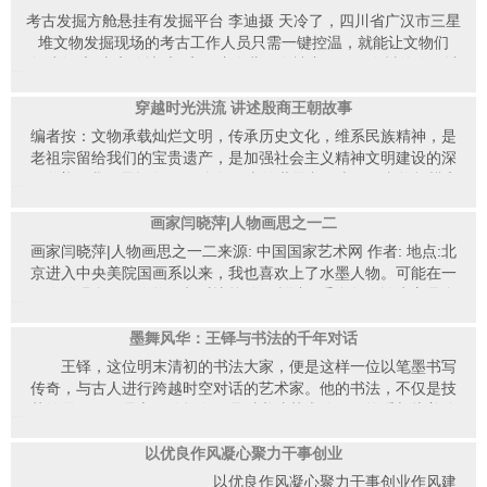
小穿孔，为西周应国贵族用以装饰、标志身份的佩器。玉料呈白
领全国文艺工作者呕心沥血，为国家文化艺术事业发展、民族复
影人物所吸引，兴致勃勃地为皮影人物上色点彩。峰会期间，在
考古发掘方舱悬挂有发掘平台 李迪摄 天冷了，四川省广汉市三星
色，略泛青，温润光洁，微透明。头顶和右翅有褐斑。头部、身
兴大业指明了方向，作出了重大贡献，创造了祖国今天的繁华盛
易俗社展出的200多件华州皮影作品，通过直播镜头向海内外观
堆文物发掘现场的考古工作人员只需一键控温，就能让文物们
体则...
世景象。为缅怀开国伟人，铭记他们的丰功伟绩，表彰在共和国
众展示了这门古老民间艺术的非凡魅力。 华州皮影可谓中国
在“空调房”内安稳地“入睡”。这会儿，在被窝里瑟瑟发抖的人估计
崛起进程中坚定执行国家既定方针、奠定国家文艺事业发展基
【2026-04-05】
皮影的翘楚。明清时期是皮影的鼎盛期，形成了几大地域性流
要问：“这到底是什么‘空调房’？”其实，它就是前段时间大火的三
石、引领民族复兴大业方向的杰出文艺家，在隆重纪念毛主席、
派，拥有2000多年历史的华州皮影是陕西东路皮影的代表。其艺
星堆“全透明”考古发掘方舱。过去，针对新发掘的祭祀坑，考古
穿越时光洪流 讲述殷商王朝故事
周总理等老一辈伟人逝世50周年之际，华夏书画艺术出版社等单
术特色既体现在细腻悠扬的唱腔中，也体现在独特的皮影制作技
工作人员一般会使用竹竿搭建围栏将其“圈住”，发掘出来的文物
编者按：文物承载灿烂文明，传承历史文化，维系民族精神，是
位共同举办了“时代伟人·共和国文艺复兴奖”评选活动，并特邀获
艺上。镂空与留实巧妙搭配、造型丰富优美、雕刻细腻多变、染
也多半用纸包住，放进木质箱子运出去。如今，这些“粗糙”的手
老祖宗留给我们的宝贵遗产，是加强社会主义精神文明建设的深
奖文艺家入编《时代伟人·十大名家》。...
彩绚丽厚重，是华州皮影的艺术特色。“推皮走刀”则是华州皮影
段早已被更加精细、高效、安全的操作所取代。解锁精细化考古
厚滋养。我国是拥有5000多年历史的世界文明古国，文物规模和
制作技艺的精髓。“创作者雕刻时用右手拿刀，扎住牛皮保持不
【2026-04-02】
据了解，每个方舱里都配备了集成发掘平台，并设置有多功能考
博物馆总量位居世界前列，是名副其实的文物资源大国。为进一
动，左手转动固定在刻板上的牛皮。这样刻出的皮影刀口圆润、
古操作系统，采用平行桁架、自动化载人系统等装置，实现出土
步推动我国博物馆教育普及，让文物“活起来”“火起来”，人民网于
画家闫晓萍|人物画思之一二
花纹精细，线条流畅齐整。”华州皮影制作技艺省级代表性传承人
文物调运功能。走进三星堆遗址考古发掘现场保护大棚内，一眼
5月1日推出“镇馆之宝”栏目，通过对博物馆馆藏故事的讲述，让
画家闫晓萍|人物画思之一二来源: 中国国家艺术网 作者: 地点:北
汪天喜介绍，制作华州皮影需经刮、磨、洗、刻、染、缀等2...
便能看见一个个十数平方米的玻璃房子整齐排列。这些考古方发
更多人从文物中见证历史、铭记先辈、传承文化、弘扬精神。 殷
京进入中央美院国画系以来，我也喜欢上了水墨人物。可能在一
掘舱由钢架和玻璃构成，方舱内还有纵横的桁架，以及可升降的
墟，位于中国历史文化名城——安阳市的西北郊，横跨洹河南北
般人的观念里，人物画相对比较难，所以似乎多数人认为它是个
发掘小平台，平台底板开有40厘米见方的可盖合操作口，便于非
【2025-03-25】
两岸。古称“北蒙”，甲骨文卜辞中又称为“大邑商”“邑商”，是中国
冷门，专业点位高，但对于艺术的形式而言，它就不在于难易，
接触式清理。在现场，工作平台像吊篮一样将穿着防护服的考古
商代晚期的都城，也是中国历史上第一个有文献可考、并为甲骨
而在于自己的偏好了。人物画创作虽然难一点，但也确实更能表
墨舞风华：王铎与书法的千年对话
人员放进坑内悬空作业，并随时变换位置、方向和角度，尽量减
文和考古发掘所证实的古代都城遗址，距今已有3300年的历史。
达社会性的课题和画家的心境，我也是喜欢直接的抒发感情，表
王铎，这位明末清初的书法大家，便是这样一位以笔墨书写
少坑中文物和填土被发掘者污染的可能。方舱内的起重机也足以
殷墟宫殿宗庙遗址景区建在殷墟宫殿宗庙区内，是世界文化遗
达爱憎，人生快意于展现。人物画创作也是一个极具深邃的工
传奇，与古人进行跨越时空对话的艺术家。他的书法，不仅是技
应付各类器...
产、国家5A级旅游景区、中国考古学的诞生地、甲骨文发祥地。
程，用朋友的话说~难以寻觅深层的奥秘，而在探索追求艺术的真
艺的展现，更是心灵的抒发，是对书法艺术的无限热爱与执着追
1973年以前这里发掘的53座建筑基址，是殷墟宫殿宗庙区的主体
【2025-03-21】
谛过程中，它却是抒发人生情怀的最好方法之一，我也画过一些
求的结晶。 自幼，王铎便与书法结下了不解之缘。他说：“自
和殷王都全盘规划、布局结构的重心所在，被考古学者划分为
的水墨人物，经历不同倾向的追求后，也有了歇许的艺术思考。
幼好书，不知其所由来。”这份对书法的热爱，如同春日里初绽的
以优良作风凝心聚力干事创业
甲、乙、丙三组基址。甲组建筑基址共发现15座，是宫殿宗庙区
最初我也受传统教育和创作社会性主题化的思想指导，竭力追求
花朵，悄然在他心中生根发芽。他深知，书法不仅是文字的书
以优良作风凝心聚力干事创业作风建
内建设时间最早、使用时间最长的建...