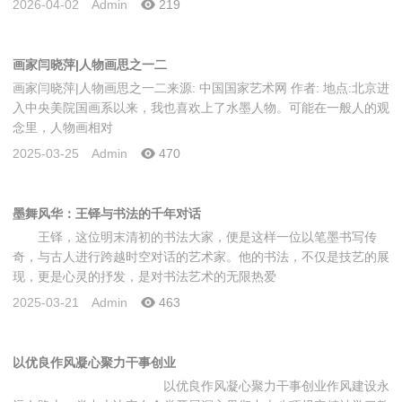
2026-04-02
Admin
219
画家闫晓萍|人物画思之一二
画家闫晓萍|人物画思之一二来源: 中国国家艺术网 作者: 地点:北京进
入中央美院国画系以来，我也喜欢上了水墨人物。可能在一般人的观
念里，人物画相对
2025-03-25
Admin
470
墨舞风华：王铎与书法的千年对话
王铎，这位明末清初的书法大家，便是这样一位以笔墨书写传
奇，与古人进行跨越时空对话的艺术家。他的书法，不仅是技艺的展
现，更是心灵的抒发，是对书法艺术的无限热爱
2025-03-21
Admin
463
以优良作风凝心聚力干事创业
以优良作风凝心聚力干事创业作风建设永