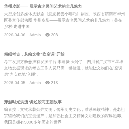
华州皮影—— 展示古老民间艺术的非凡魅力
大型原创多媒体皮影剧《惩恶扬善小哪吒》剧照。陕西省渭南市华州
区委宣传部供图 华州皮影——展示古老民间艺术的非凡魅力（美在
乡村·走进中国
2026-04-06
Admin
208
精细考古，从给文物“吹空调”开始
考古发掘方舱悬挂有发掘平台 李迪摄 天冷了，四川省广汉市三星堆
文物发掘现场的考古工作人员只需一键控温，就能让文物们在“空调
房”内安稳地“入睡”。
2026-04-05
Admin
213
穿越时光洪流 讲述殷商王朝故事
编者按：文物承载灿烂文明，传承历史文化，维系民族精神，是老祖
宗留给我们的宝贵遗产，是加强社会主义精神文明建设的深厚滋养。
我国是拥有5000多年历史的世界