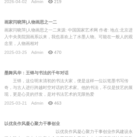
2026-04-02
Admin
219
画家闫晓萍|人物画思之一二
画家闫晓萍|人物画思之一二来源: 中国国家艺术网 作者: 地点:北京进
入中央美院国画系以来，我也喜欢上了水墨人物。可能在一般人的观
念里，人物画相对
2025-03-25
Admin
470
墨舞风华：王铎与书法的千年对话
王铎，这位明末清初的书法大家，便是这样一位以笔墨书写传
奇，与古人进行跨越时空对话的艺术家。他的书法，不仅是技艺的展
现，更是心灵的抒发，是对书法艺术的无限热爱
2025-03-21
Admin
463
以优良作风凝心聚力干事创业
以优良作风凝心聚力干事创业作风建设永