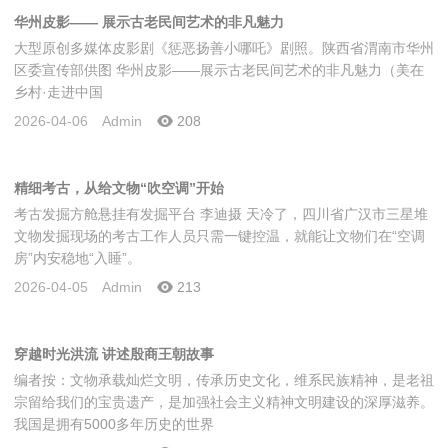
华州皮影—— 展示古老民间艺术的非凡魅力
大型原创多媒体皮影剧《惩恶扬善小哪吒》剧照。陕西省渭南市华州
区委宣传部供图 华州皮影——展示古老民间艺术的非凡魅力（美在
乡村·走进中国
2026-04-06
Admin
208
精细考古，从给文物“吹空调”开始
考古发掘方舱悬挂有发掘平台 李迪摄 天冷了，四川省广汉市三星堆
文物发掘现场的考古工作人员只需一键控温，就能让文物们在“空调
房”内安稳地“入睡”。
2026-04-05
Admin
213
穿越时光洪流 讲述殷商王朝故事
编者按：文物承载灿烂文明，传承历史文化，维系民族精神，是老祖
宗留给我们的宝贵遗产，是加强社会主义精神文明建设的深厚滋养。
我国是拥有5000多年历史的世界