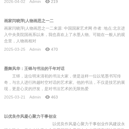
2026-04-02
Admin
219
画家闫晓萍|人物画思之一二
画家闫晓萍|人物画思之一二来源: 中国国家艺术网 作者: 地点:北京进
入中央美院国画系以来，我也喜欢上了水墨人物。可能在一般人的观
念里，人物画相对
2025-03-25
Admin
470
墨舞风华：王铎与书法的千年对话
王铎，这位明末清初的书法大家，便是这样一位以笔墨书写传
奇，与古人进行跨越时空对话的艺术家。他的书法，不仅是技艺的展
现，更是心灵的抒发，是对书法艺术的无限热爱
2025-03-21
Admin
463
以优良作风凝心聚力干事创业
以优良作风凝心聚力干事创业作风建设永