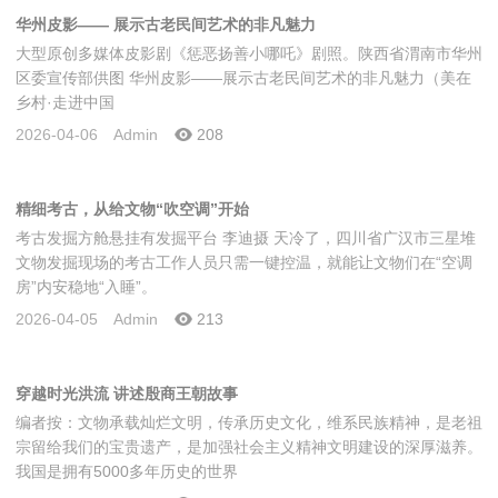
华州皮影—— 展示古老民间艺术的非凡魅力
大型原创多媒体皮影剧《惩恶扬善小哪吒》剧照。陕西省渭南市华州
区委宣传部供图 华州皮影——展示古老民间艺术的非凡魅力（美在
乡村·走进中国
2026-04-06
Admin
208
精细考古，从给文物“吹空调”开始
考古发掘方舱悬挂有发掘平台 李迪摄 天冷了，四川省广汉市三星堆
文物发掘现场的考古工作人员只需一键控温，就能让文物们在“空调
房”内安稳地“入睡”。
2026-04-05
Admin
213
穿越时光洪流 讲述殷商王朝故事
编者按：文物承载灿烂文明，传承历史文化，维系民族精神，是老祖
宗留给我们的宝贵遗产，是加强社会主义精神文明建设的深厚滋养。
我国是拥有5000多年历史的世界